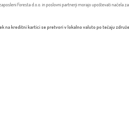
i zaposleni Foresta d.o.o. in poslovni partnerji morajo upoštevati načela z
 na kreditni kartici se pretvori v lokalno valuto po tečaju združe