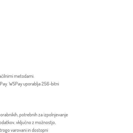
lačilnimi metodami.
WSPay. WSPay uporablja 256-bitni
orabnikih, potrebnih za izpolnjevanje
odatkov, vključno z možnostjo,
 strogo varovani in dostopni