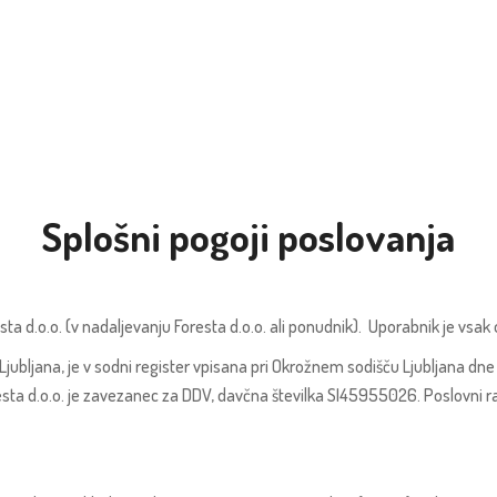
Splošni pogoji poslovanja
sta d.o.o. (v nadaljevanju Foresta d.o.o. ali ponudnik). Uporabnik je vsa
ubljana, je v sodni register vpisana pri Okrožnem sodišču Ljubljana dne 31
ta d.o.o. je zavezanec za DDV, davčna številka SI45955026. Poslovni ra