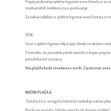
Pogoji poslovanja spletne trgovine www.foresta.si so se
mednarodnih kodeksov za e-poslovanje.
Za nakup izdelkov iz spletne trgovine www.foresta.si morat
CENE
Cene v spletni trgovini vključujejo davek na dodano vre
V trenutku, ko ponudnik potrdi naročilo in kupec prejme 
ponudnika kot za kupca.
Vsa plačila bodo izvedena v evrih. Zaračunan znesek
NAČINI PLAČILA
Foresta d.o.o. omogoča trenutno naslednje načine plači
Plačilo po povzetju (plačilo naročila ob dostavi pošiljke)