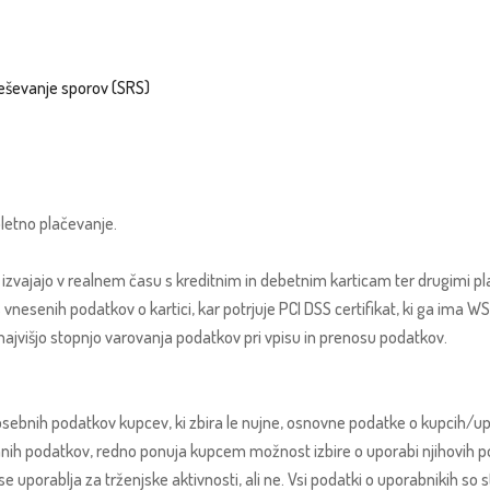
reševanje sporov (SRS)
letno plačevanje.
 izvajajo v realnem času s kreditnim in debetnim karticam ter drugimi p
vnesenih podatkov o kartici, kar potrjuje PCI DSS certifikat, ki ga ima 
kot najvišjo stopnjo varovanja podatkov pri vpisu in prenosu podatkov.
osebnih podatkov kupcev, ki zbira le nujne, osnovne podatke o kupcih/up
nih podatkov, redno ponuja kupcem možnost izbire o uporabi njihovih p
 se uporablja za trženjske aktivnosti, ali ne. Vsi podatki o uporabnikih so