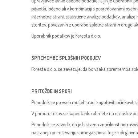
Upravljavec lahko osebne podatke, ki jih je uporabnik pos
piškotki, ločeno ali v kombinaciji s posredovanimi oseb
internetne strani, statistične analize podatkov, analiz
storitev, povezanih z uporabo spletne strani in druge a
Uporabnik podatkov je Foresta d.o.o.
SPREMEMBE SPLOŠNIH POGOJEV
Foresta d.o.o. se zavezuje, da bo vsaka sprememba splo
PRITOŽBE IN SPORI
Ponudnik se po vseh močeh trudi zagotoviti učinkovit s
V primeru težav se kupec lahko obrnete na e-naslov po
Ponudnik se zaveda, da je bistvena značilnost potrošn
nastanejo pri reševanju samega spora. To je tudi glavna