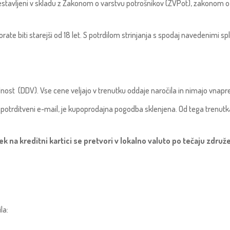
stavljeni v skladu z Zakonom o varstvu potrošnikov (ZVPot), zakonom o v
e biti starejši od 18 let. S potrdilom strinjanja s spodaj navedenimi sploš
dnost (DDV). Vse cene veljajo v trenutku oddaje naročila in nimajo vnapr
potrditveni e-mail, je kupoprodajna pogodba sklenjena. Od tega trenutka s
 na kreditni kartici se pretvori v lokalno valuto po tečaju združe
la: