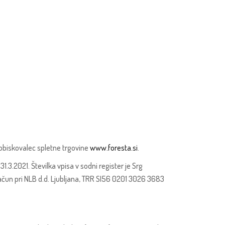
k obiskovalec spletne trgovine
www.foresta.si
.
.3.2021. Številka vpisa v sodni register je Srg
čun pri NLB d.d. Ljubljana, TRR SI56 0201 3026 3683