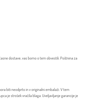
očasne dostave, vas bomo o tem obvestili. Poštnina za
ora biti neodprto in v originalni embalaži. V tem
ca je strošek vračila blaga. Uveljavljanje garancije je