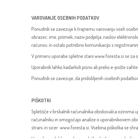
VAROVANJE OSEBNIH PODATKOV
Ponudnik se zavezuje k trajnemu varovanju vseh osebnih
obrazec: ime, priimek, naziv podjetja, naslov elektronsk
računov, in ostalo potrebno komunikacijo s registriran
V primeru uporabe spletne stani www.foresta.si se za ose
Uporabnik lahko kadarkoli pisno ali preko e-pošte zah
Ponudnik se zavezuje, da pridobljenih osebnih podatko
PIŠKOTKI
Spletišče v brskalnik računalnika obiskovalca oziroma u
računalniku in omogočajo analize o uporabnikovem obisk
strani, in sicer www.foresta.si. Vsebina piškotka se shra