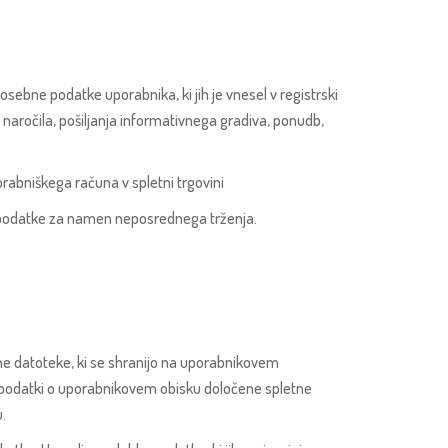
ebne podatke uporabnika, ki jih je vnesel v registrski
e naročila, pošiljanja informativnega gradiva, ponudb,
orabniškega računa v spletni trgovini
e podatke za namen neposrednega trženja.
vne datoteke, ki se shranijo na uporabnikovem
ni podatki o uporabnikovem obisku določene spletne
.