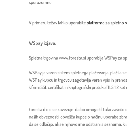
sporazumno.
V primeru težav lahko uporabite
platformo za spletno 
WSpay izjava:
Spletna trgovina www.foresta.si uporablja WSPay za sp
WSPay je varen sistem spletnega plačevanja, plačila se
WSPay kupcu in trgovcu zagotavlja varen vpis in prenos 
šifrirni SSL certifikat in kriptografski protokol TLS 1.2 
Foresta d.o.o se zavezuje, da bo omogočil tako zaščito 
naših obveznosti; obvešča kupce o načinu uporabe zbra
da se odločijo, ali se njihovo ime odstrani s seznama, ki