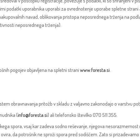
redoval v postopku registracije, povezuje s podatki, ki so shranjeni v piš
nimi podatki uporabnika uporabi za ovrednotenje uporabe spletne strani 
e nakupovalnih navad, oblikovanja pristopa neposrednega trženja na podla
ktivnosti neposrednega trženja).
šnih pogojev objavljena na spletni strani
www.foresta.si
.
istem obravnavanja pritožb v skladu z valjavno zakonodajo o varstvu pot
nudnika (
info@foresta.si
) ali telefonsko številko 070 511 355.
iškega spora, vsaj kar zadeva sodno reševanje, njegova nesorazmernost 
 ovira, da potrošnik ne sproži spora pred sodiščem. Zato si prizadevamo p