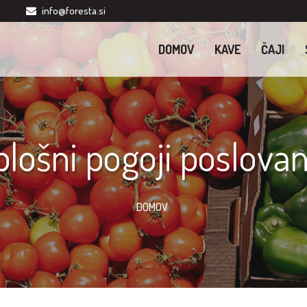
info@foresta.si
DOMOV
KAVE
ČAJI
plošni pogoji poslovan
DOMOV