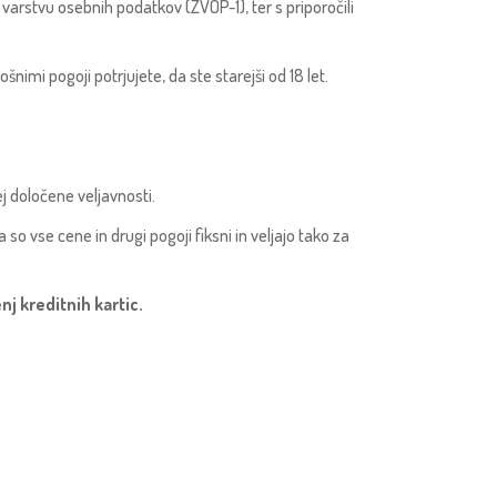
arstvu osebnih podatkov (ZVOP-1), ter s priporočili
nimi pogoji potrjujete, da ste starejši od 18 let.
ej določene veljavnosti.
o vse cene in drugi pogoji fiksni in veljajo tako za
nj kreditnih kartic.