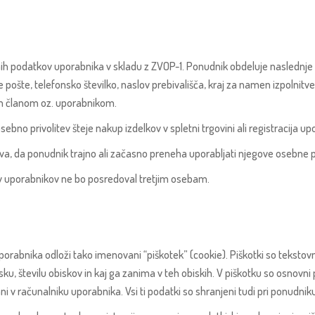
 podatkov uporabnika v skladu z ZVOP-1. Ponudnik obdeluje naslednje os
e pošte, telefonsko številko, naslov prebivališča, kraj za namen izpolnitv
im članom oz. uporabnikom.
bno privolitev šteje nakup izdelkov v spletni trgovini ali registracija up
teva, da ponudnik trajno ali začasno preneha uporabljati njegove osebn
v uporabnikov ne bo posredoval tretjim osebam.
porabnika odloži tako imenovani “piškotek” (cookie). Piškotki so teksto
u, številu obiskov in kaj ga zanima v teh obiskih. V piškotku so osnov
ni v računalniku uporabnika. Vsi ti podatki so shranjeni tudi pri ponudniku