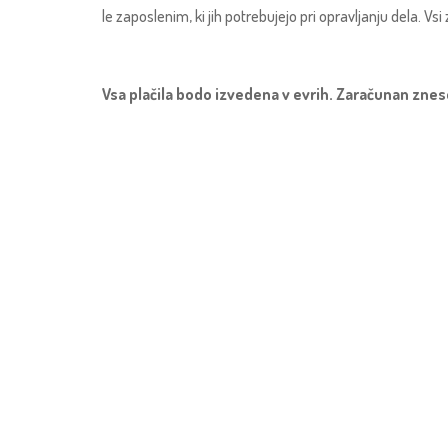
le zaposlenim, ki jih potrebujejo pri opravljanju dela. Vs
Vsa plačila bodo izvedena v evrih. Zaračunan znesek