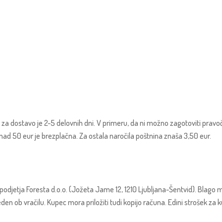
 za dostavo je 2-5 delovnih dni. V primeru, da ni možno zagotoviti prav
a nad 50 eur je brezplačna. Za ostala naročila poštnina znaša 3,50 eur.
podjetja Foresta d.o.o. (Jožeta Jame 12, 1210 Ljubljana-Šentvid). Blago m
ob vračilu. Kupec mora priložiti tudi kopijo računa. Edini strošek za kup