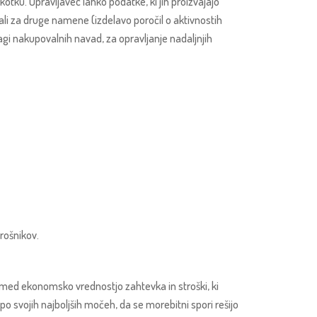
kotku. Upravljavec lahko podatke, ki jih proizvajajo
ali za druge namene (izdelavo poročil o aktivnostih
gi nakupovalnih navad, za opravljanje nadaljnjih
rošnikov.
med ekonomsko vrednostjo zahtevka in stroški, ki
o svojih najboljših močeh, da se morebitni spori rešijo