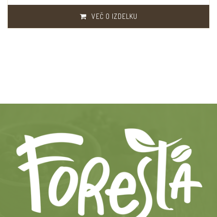
VEČ O IZDELKU