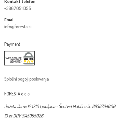
Kontakt telefon
+38670511355
Email
info@foresta.si
Payment
Splošni pogoji poslovanja
FORESTA d.o.o.
Jožeta Jame 12 1210 Ljubljana - Šentvid
Matična št. 8838704000
ID za DDV SI45955026