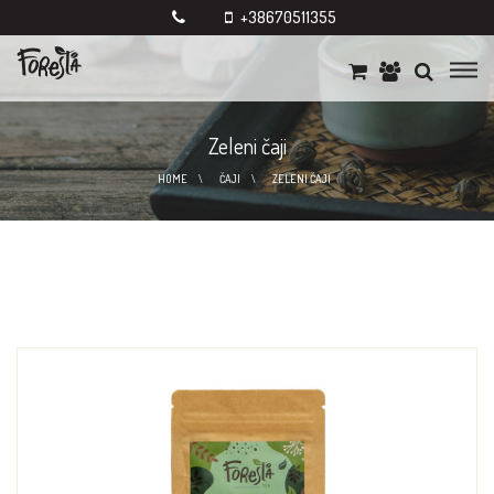
+38670511355
Zeleni čaji
HOME
ČAJI
ZELENI ČAJI