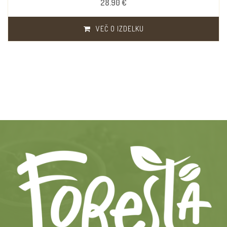
28.90 €
VEČ O IZDELKU