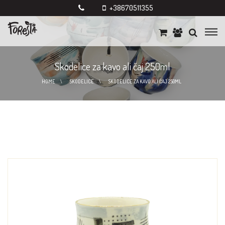
+38670511355
Skodelice za kavo ali čaj 250ml
HOME
SKODELICE
SKODELICE ZA KAVO ALI ČAJ 250ML