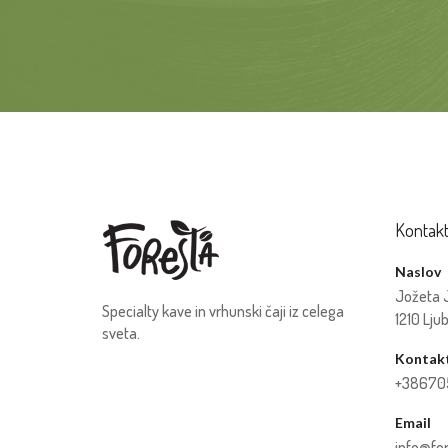
Kontak
Naslov
Jožeta 
Specialty kave in vrhunski čaji iz celega
1210 Lju
sveta.
Kontakt
+38670
Email
info@for