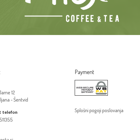
t
Payment
Jame 12
bljana - Šentvid
Splošni pogoji poslovanja
 telefon
511355
esta.si