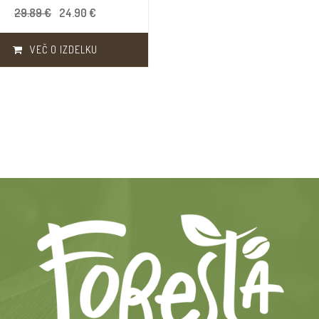
29.89 €
24.90 €
VEČ O IZDELKU