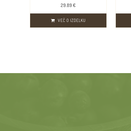
29.89 €
VEČ O IZDELKU