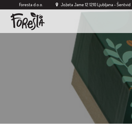
Foresta d.o.o.
Jožeta Jame 12 1210 Ljubljana - Šentvid